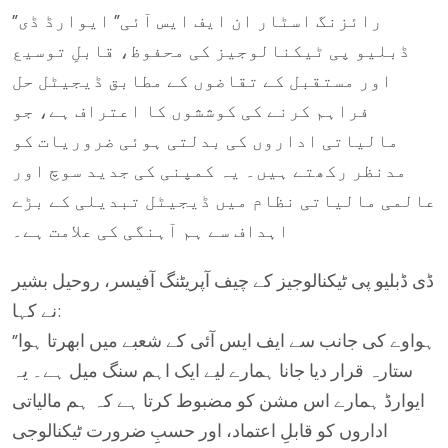
”رائزنگ اسٹار ان ایف ایس آئی” ایوارڈ ڈی
ڈبلیو پی ٹیکنالوجیز کی محفوظ، قابلِ توسیع
اور مستقبل کے تقاضوں کے مطابق ڈیجیٹل حل
فراہم کرنے کی کوششوں کا اعتراف ہے، جو
مالیاتی اداروں کی بدلتی ہوئی ضروریات کو
مدنظر رکھتے ہیں۔ یہ کمپنی کی جدید سوچ اور
عالمی مالیاتی نظام میں ڈیجیٹل تبدیلی کے بڑے
اہداف سے ہم آہنگی کی علامت ہے۔
ڈی ڈبلیو پی ٹیکنالوجیز کے چیف آپریٹنگ آفیسر، روحیل بشیر
نے کہا:
”ہواوے کی جانب سے ایف ایس آئی کے شعبے میں ابھرتا ہوا
ستارہ قرار دیا جانا ہمارے لیے ایک اہم سنگ میل ہے۔ یہ
ایوارڈ ہمارے اس مشن کو مضبوط کرتا ہے کہ ہم مالیاتی
اداروں کو قابلِ اعتماد، اور حسبِ ضرورت ٹیکنالوجی