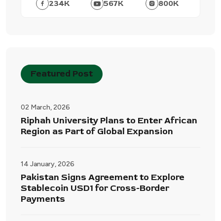
234
K
567
K
800
K
Featured Post
02 March, 2026
Riphah University Plans to Enter African
Region as Part of Global Expansion
14 January, 2026
Pakistan Signs Agreement to Explore
Stablecoin USD1 for Cross-Border
Payments