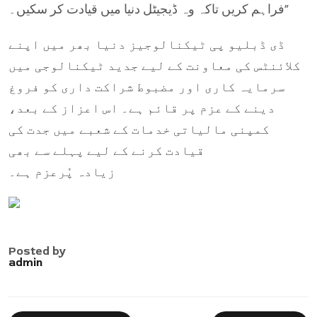
فراہم کریں تاکہ وہ ڈیجیٹل دنیا میں قیادت کر سکیں۔”
ڈی ڈبلیو پی ٹیکنالوجیز دنیا بھر میں اپنے
کلائنٹس کی معاونت کے لیے جدید ٹیکنالوجی میں
سرمایہ کاری اور مضبوط شراکت داری کو فروغ
دینے کے عزم پر قائم ہے۔ اس اعزاز کے بعد،
کمپنی مالیاتی خدمات کے شعبے میں جدت کی
قیادت کرنے کے لیے پہلے سے بھی
زیادہ پُرعزم ہے۔
Posted by
admin