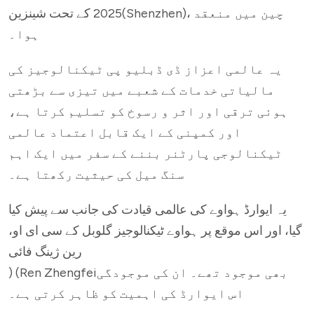
2025 کے تحت شینزین(Shenzhen)، چین میں منعقد
ہوا۔
یہ عالمی اعزاز ڈی ڈبلیو پی ٹیکنالوجیز کی
مالیاتی خدمات کے شعبے میں تیزی سے بڑھتی
ہوئی ترقی اور اثر و رسوخ کو تسلیم کرتا ہے،
اور کمپنی کے ایک قابل اعتماد عالمی
ٹیکنالوجی پارٹنر بننے کے سفر میں ایک اہم
سنگ میل کی حیثیت رکھتا ہے۔
یہ ایوارڈ ہواوے کی عالمی قیادت کی جانب سے پیش کیا
گیا، اور اس موقع پر ہواوے ٹیکنالوجیز گلوبل کے سی ای او،
رین ژینگ فائی
) (Ren Zhengfeiبھی موجود تھے۔ ان کی موجودگی
اس ایوارڈ کی اہمیت کو ظاہر کرتی ہے۔